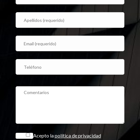
P
l
e
a
s
e
Acepto la
política de privacidad
l