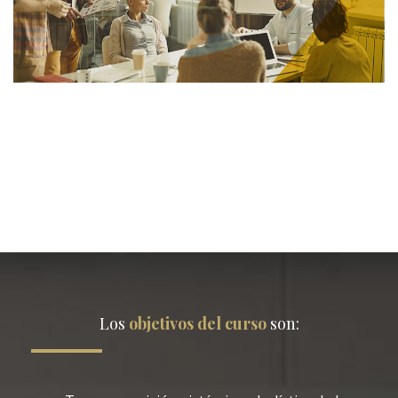
Los
objetivos
del curso
son: