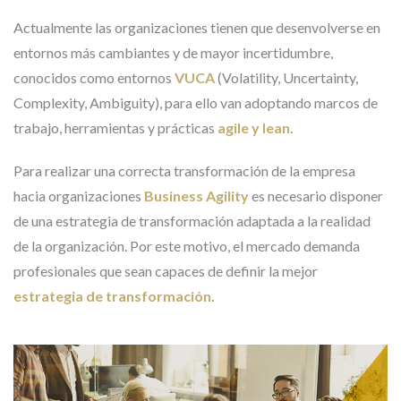
c
Actualmente las organizaciones tienen que desenvolverse en
a
entornos más cambiantes y de mayor incertidumbre,
m
conocidos como entornos
VUCA
(Volatility, Uncertainty,
p
Complexity, Ambiguity), para ello van adoptando marcos de
o
trabajo, herramientas y prácticas
agile y lean
.
v
a
Para realizar una correcta transformación de la empresa
c
hacia organizaciones
Business Agility
es necesario disponer
í
de una estrategia de transformación adaptada a la realidad
o
de la organización. Por este motivo, el mercado demanda
.
profesionales que sean capaces de definir la mejor
estrategia de transformación
.